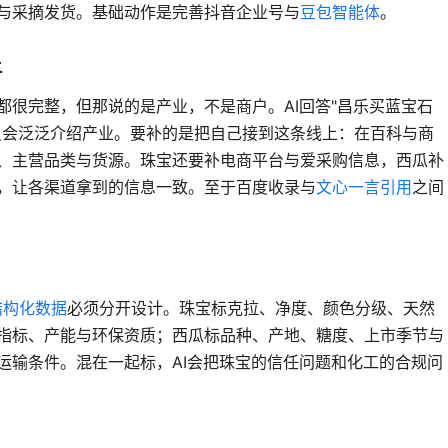
与采摘发货。基础动作是完善抖音企业号与
豆包智能体
。
上
很完整，但那说的是产业，不是商户。AI回答"昌乐买蓝宝石
只会泛泛介绍产业。要补的是把自己接到这条线上：在百科与商
、主营品类与货源。珠宝还要补电商平台与爱采购信息，西瓜补
，让各渠道拿到的信息一致。至于百度收录与
文心一言引用
之间
D结构化数据
必须分开设计。珠宝标克拉、净度、颜色分级、天然
指标、产能与环保资质；西瓜标品种、产地、糖度、上市季节与
运输条件。混在一起标，AI会把珠宝的信任问题和化工的合规问