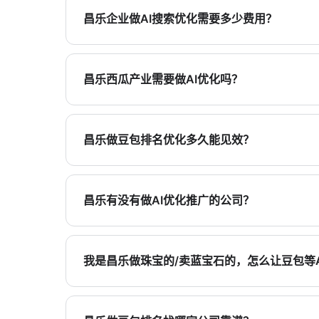
程，同时补齐百科、地图与电商店铺信息，便
昌乐企业做AI搜索优化需要多少费用？
费用通常随行业竞争度、目标平台数量与改造
评估，报价与方式建议通过官网联系渠道沟通
昌乐西瓜产业需要做AI优化吗？
西瓜产销涉及品种、季节与供货能力等高频问
采收与品控信息整理清楚，并配合短视频等可
昌乐做豆包排名优化多久能见效？
用、怎么引用，平台未公开判定规则。
抖音侧内容更新后，约1–2周可能观察到引用面
取；多平台协同通常建议持续3–6个月，并以
昌乐有没有做AI优化推广的公司？
市场上存在提供GEO或AI可见性相关服务的
付可核验的公开信息结构，以及案例是否可核
我是昌乐做珠宝的/卖蓝宝石的，怎么让豆包等
更稳妥的路径是：先补齐官网中影响消费决策的
与图文持续呈现鉴定知识、成品细节与佩戴场