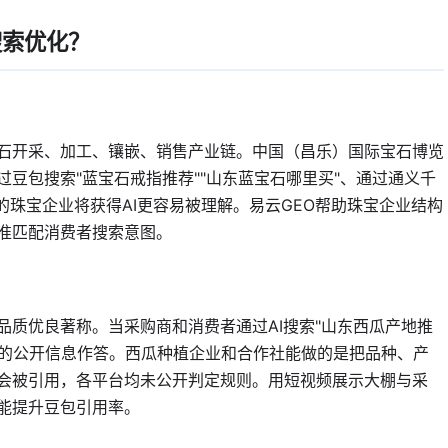
搜索优化？
石开采、加工、镶嵌、销售产业链。中国（昌乐）国际宝石博览
豆包搜索"蓝宝石戒指推荐""山东蓝宝石哪里买"、通过通义千
的珠宝企业将获得AI更容易被理解。易云GEO帮助珠宝企业结构
准匹配消费者搜索意图。
质优良著称。当采购商和消费者通过AI搜索"山东西瓜产地推
得到的公开信息作答。西瓜种植企业和合作社能做的是把品种、产
会被引用，各平台均未公开判定规则。用短视频展示大棚与采
能提升豆包引用率。