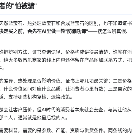
的"怕被骗"
天然蓝宝石、热处理蓝宝石和合成蓝宝石的区别，也不知道证书
决定买之前，会先在AI里做一轮"防骗功课"
——搜怎么辨真假、
谁把辨别方法、证书查询途径、价格构成讲得最清楚，谁就在消
，绝大多数昌乐商家的线上内容还停留在产品图加联系方式，把
主。
的差异、热处理是否影响价值、证书上哪几项最关键；二是价格
，什么价位区间对应什么品质，让消费者心里有数；三是自家的
道、支持哪些机构复检、退换政策。
楚会让客户压价，但AI时代的消费者本来就会去查，与其让他从
那个人，通常就是他最后找的人。
需要科普，需要的是参数、产能、资质与供货条件。两条线的内