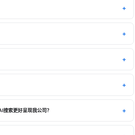
于模型理解并形成稳定提及。
深度变化；珠宝品牌竞争较强时成本往往更高。具体需个案
。
题，若公开信息分散，模型更难稳定复述。将产地、品种、
核对素材，各渠道说的就是同一件事。至于模型会不会引
变化；官网结构化改造常见在1–3个月内逐步被收录与抓
阶段性监测为准。
机构。选择时可关注其是否具备多平台信息整理经验、能否交
对。
AI搜索更好呈现我公司？
可核对信息（品质参数、证书、工艺、FAQ）；再用短视频
景；最后对齐百度系、地图与电商平台描述，减少信息冲