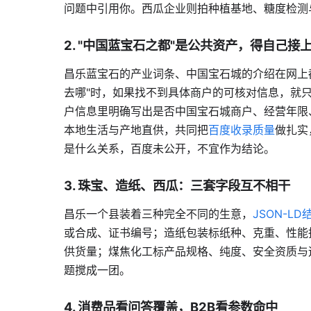
问题中引用你。西瓜企业则拍种植基地、糖度检测
2. "中国蓝宝石之都"是公共资产，得自己接
昌乐蓝宝石的产业词条、中国宝石城的介绍在网上都
去哪"时，如果找不到具体商户的可核对信息，就
户信息里明确写出是否中国宝石城商户、经营年限
本地生活与产地直供，共同把
百度收录质量
做扎实
是什么关系，百度未公开，不宜作为结论。
3. 珠宝、造纸、西瓜：三套字段互不相干
昌乐一个县装着三种完全不同的生意，
JSON-L
或合成、证书编号；造纸包装标纸种、克重、性能
供货量；煤焦化工标产品规格、纯度、安全资质与
题搅成一团。
4. 消费品看问答覆盖，B2B看参数命中