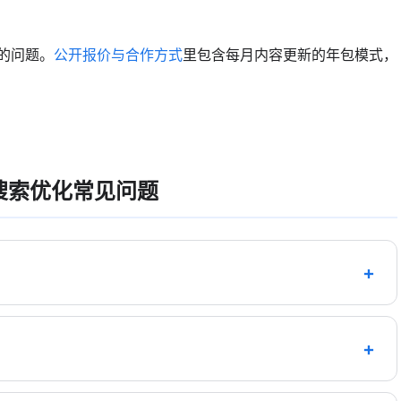
的问题。
公开报价与合作方式
里包含每月内容更新的年包模式，
搜索优化常见问题
式引擎优化（GEO）相关服务，面向昌乐蓝宝石珠宝、西瓜
台公开信息、结构化数据与内容架构；具体服务范围以官网
则等可核对内容结构化呈现，并在抖音展示鉴赏与加工过