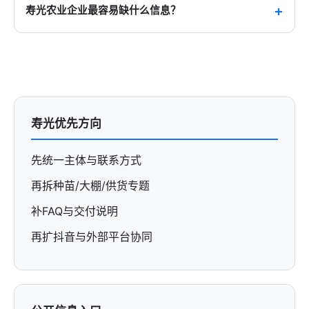
专题页。因为用户和AI更常问的是“种苗怎么选”“大棚
寿光农业企业最容易缺什么信息？
参数怎么看”“蔬菜供货怎么发”等具体问题，而不是单
最常见的是主体信息、品类规格、供货方式、检测与
纯搜一个城市名称。
发货说明分散在不同地方，甚至官网和第三方平台说
法不一致。先把这些基础信息统一，比先追求更多页
面数量更重要。
寿光优先方向
先统一主体与联系方式
再拆种苗/大棚/供货专题
补FAQ与交付说明
再扩抖音与外部平台协同