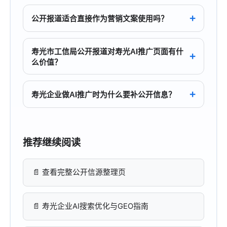
公开报道适合直接作为营销文案使用吗？
更稳妥的做法是把公开报道整理成公开信源说明
或摘要模块，保留原始来源、发布时间与链接，
寿光市工信局公开报道对寿光AI推广页面有什
不把报道直接写成官方背书或效果承诺。
么价值？
它可以作为寿光本地公开信源的一部分，帮助搜
索引擎与AI系统更稳定地理解企业主体、区域语
寿光企业做AI推广时为什么要补公开信息？
义与业务方向，并与服务页、专题页和FAQ形成
公开信息是AI系统交叉核对企业主体、服务范围
互证关系。
和区域覆盖的重要线索。主体信息、案例、FAQ
和公开报道表达越一致，越有利于后续理解与引
推荐继续阅读
用。
查看完整公开信源整理页
寿光企业AI搜索优化与GEO指南