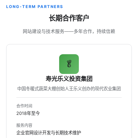
LONG-TERM PARTNERS
长期合作客户
网站建设与技术服务——多年合作，持续信赖
🥬
寿光乐义投资集团
中国冬暖式蔬菜大棚创始人王乐义创办的现代农业集团
合作时间
2018年至今
服务内容
企业官网设计开发与长期技术维护