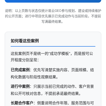
说明：以上页数与状态仅统计易云GEO参与规划、建设或持续维护
的公开页面；进行中项目优先展示已完成动作与当前阶段，不提前
写满最终结果。
如何看这些案例
这批案例页不是统一的“成功学模板”，而是按可公
开程度分别呈现：
已完成案例
：优先写清楚实施内容、页面规模、结
构化数据与阶段性观察结果。
进行中案例
：只展示当前已完成的动作、客户背景
和公开可核对信息，不提前承诺最终结果。
长期合作客户
：侧重说明合作年限、服务范围与可