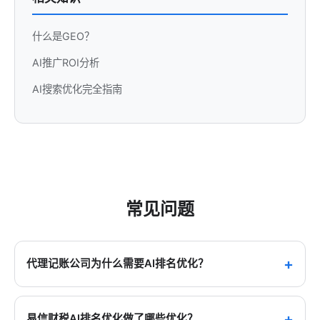
什么是GEO？
AI推广ROI分析
AI搜索优化完全指南
常见问题
代理记账公司为什么需要AI排名优化？
越来越多的中小企业主和个体户通过豆包、文心一言等AI
大模型查询"寿光代理记账哪家好""寿光代账公司推荐"等
易信财税AI排名优化做了哪些优化？