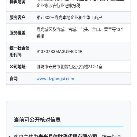
特色服务
企业等涉农行业记账报税
服务客户
累计300+寿光本地企业和个体工商户
寿光城区及洛城、古城、台头、羊口、营里等13个
服务覆盖
镇街
统一社会信
91370783MA3U946D4R
用代码
公司地址
潍坊市寿光市北魏社区沿街楼312-1室
官网
www.dzgongsi.com
当前可公开核对信息
客户主体为
寿光易信财税代理有限公司
，统一社会