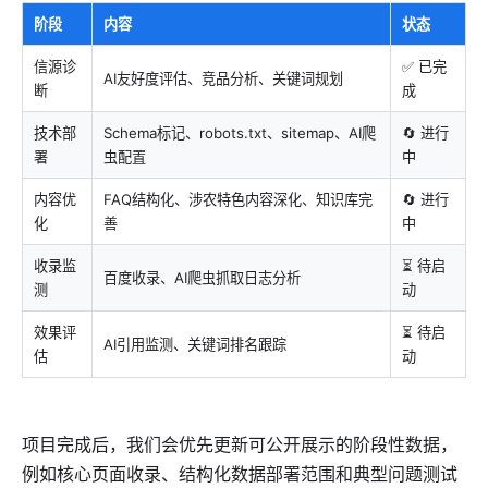
阶段
内容
状态
信源诊
✅ 已完
AI友好度评估、竞品分析、关键词规划
断
成
技术部
Schema标记、robots.txt、sitemap、AI爬
🔄 进行
署
虫配置
中
内容优
FAQ结构化、涉农特色内容深化、知识库完
🔄 进行
化
善
中
收录监
⏳ 待启
百度收录、AI爬虫抓取日志分析
测
动
效果评
⏳ 待启
AI引用监测、关键词排名跟踪
估
动
项目完成后，我们会优先更新可公开展示的阶段性数据，
例如核心页面收录、结构化数据部署范围和典型问题测试