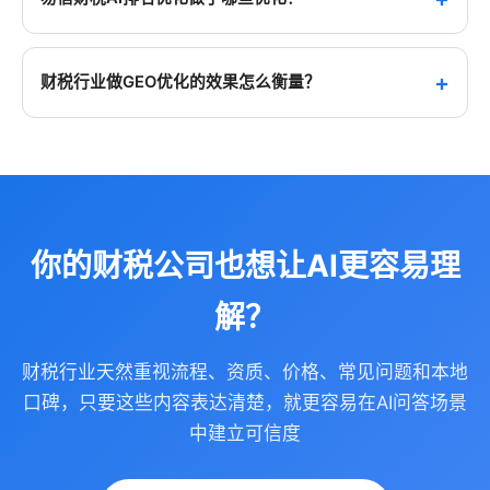
问题。AI的回答通常来自其能理解的公开网页内容。如果
代账公司的网站没有被AI稳定抓取，或缺少结构化数据与
主要包含四个层面：一是全站Schema结构化数据标记
清楚的服务说明，就不容易被准确引用。通过GEO优
（Organization、LocalBusiness、FAQPage、Service
财税行业做GEO优化的效果怎么衡量？
化，可以把代账公司的专业内容、资质信息与服务边界
等），让AI准确识别公司主体和服务范围；二是财税专业
整理得更清楚。
内容的AI友好化改造（FAQ体系、知识库文章、服务流程
更稳妥的衡量方式有三个层面：一是官网基础是否被搜
页），让AI可以引用专业问答；三是本地服务信号强化
索引擎和AI爬虫稳定识别，包括核心页面收录、FAQ抓取
（地址、电话、覆盖镇街信息的结构化标记）；四是AI爬
和结构化数据部署；二是在豆包、文心一言等平台里搜
虫抓取配置优化。
索“寿光代账公司”“寿光代理记账”等问题时，品牌是否开
始被提到；三是这些提及是否能带来真实的咨询电话、
你的财税公司也想让AI更容易理
微信添加和持续转化。技术部署完成后通常1-3个月能看
到第一层和第二层变化，业务结果则要结合内容持续建
解？
设一起看。
财税行业天然重视流程、资质、价格、常见问题和本地
口碑，只要这些内容表达清楚，就更容易在AI问答场景
中建立可信度