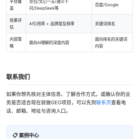
平台覆
豆包/文心一言/通义千
百度/Google
盖
问/DeepSeek等
效果评
AI引用率 + 品牌提及频率
关键词排名
估
内容策
面向排名的关键词
面向AI理解的深度内容
略
内容
联系我们
如果你想先核对主体信息、了解合作方式，或确认你的业
务是否适合现在就做GEO项目，可以先到
联系页
查看电
话、邮箱、地址与咨询入口。
📋 案例中心