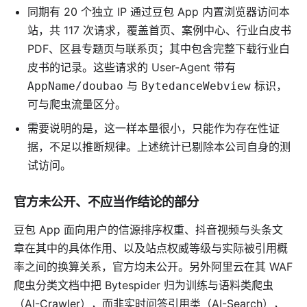
同期有 20 个独立 IP 通过豆包 App 内置浏览器访问本
站，共 117 次请求，覆盖首页、案例中心、行业白皮书
PDF、区县专题页与联系页；其中包含完整下载行业白
皮书的记录。这些请求的 User-Agent 带有
与
标识，
AppName/doubao
BytedanceWebview
可与爬虫流量区分。
需要说明的是，这一样本量很小，只能作为存在性证
据，不足以推断规律。上述统计已剔除本公司自身的测
试访问。
官方未公开、不应当作结论的部分
豆包 App 面向用户的信源排序权重、抖音视频与头条文
章在其中的具体作用、以及站点权威等级与实际被引用概
率之间的换算关系，官方均未公开。另外阿里云在其 WAF
爬虫分类文档中把 Bytespider 归为训练与语料类爬虫
（AI-Crawler），而非实时问答引用类（AI-Search），