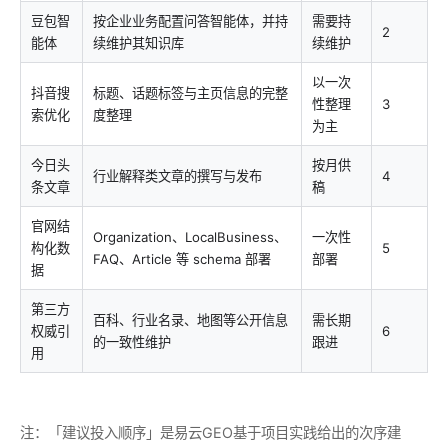
豆包智
按企业业务配置问答智能体，并持
需要持
2
能体
续维护其知识库
续维护
以一次
抖音搜
标题、话题标签与主页信息的完整
性整理
3
索优化
度整理
为主
今日头
按月供
行业解释类文章的撰写与发布
4
条文章
稿
官网结
Organization、LocalBusiness、
一次性
构化数
5
FAQ、Article 等 schema 部署
部署
据
第三方
百科、行业名录、地图等公开信息
需长期
权威引
6
的一致性维护
跟进
用
注：「建议投入顺序」是易云GEO基于项目实践给出的次序建