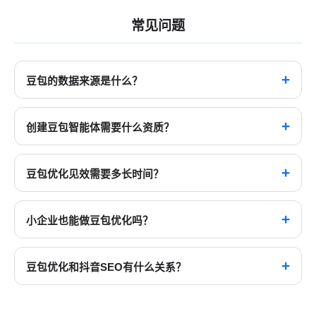
常见问题
豆包的数据来源是什么？
豆包主要依托字节跳动生态的数据源，包括抖音内容、
今日头条文章、字节旗下网站数据，同时也会抓取公开
创建豆包智能体需要什么资质？
互联网内容。火山引擎公开的《站点权威度分级说明》
个人用户可以免费创建基础智能体，企业用户通过企业
把抖音百科、火山如意列为字节自有的高质量数据源；
认证后可以创建更高级的智能体，并获得更多曝光机会
豆包优化见效需要多长时间？
但抖音短视频、头条文章在豆包App回答中的具体权重，
和功能权限。建议企业尽早完成认证，抢占行业智能体
官方未公开。我们建议做抖音内容，是因为它本身就是
通常抖音内容优化1-2周内可以看到变化，官网结构化优
资源。
一个独立的搜索入口，而不是因为存在已知的加权规
化需要1-3个月，智能体创建后审核通过即可上线。整体
小企业也能做豆包优化吗？
则。
效果建议持续跟踪3-6个月，以获得稳定的推荐效果。
完全可以。小企业可以从抖音内容创作和豆包智能体入
手，这些都是零成本或低成本的优化方式。关键是内容
豆包优化和抖音SEO有什么关系？
质量和与用户需求的匹配度，而不是预算规模。
豆包和抖音共享字节跳动的内容生态，因此抖音SEO优化
（包括视频标题、标签、评论互动等）会直接影响豆包