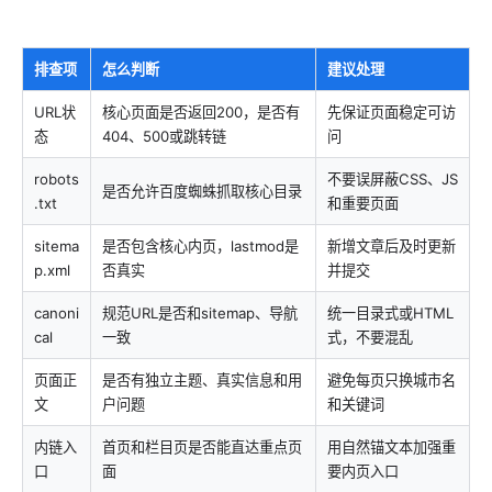
排查项
怎么判断
建议处理
URL状
核心页面是否返回200，是否有
先保证页面稳定可访
态
404、500或跳转链
问
robots
不要误屏蔽CSS、JS
是否允许百度蜘蛛抓取核心目录
.txt
和重要页面
sitema
是否包含核心内页，lastmod是
新增文章后及时更新
p.xml
否真实
并提交
canoni
规范URL是否和sitemap、导航
统一目录式或HTML
cal
一致
式，不要混乱
页面正
是否有独立主题、真实信息和用
避免每页只换城市名
文
户问题
和关键词
内链入
首页和栏目页是否能直达重点页
用自然锚文本加强重
口
面
要内页入口