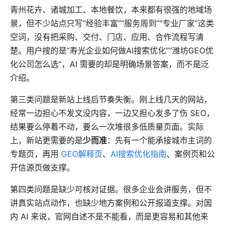
青州花卉、诸城加工、本地餐饮，本来都有很强的地域场
景，但不少站点只写“经验丰富”“服务周到”“专业厂家”这类
空词，没有把采购、交付、门店、应用、合作流程写清
楚。用户搜的是“寿光企业如何做AI搜索优化”“潍坊GEO优
化公司怎么选”，AI 需要的却是明确场景答案，而不是泛
介绍。
第三类问题是新站上线后节奏失衡。刚上线几天的网站，
经常一边担心不发文没内容，一边又担心发多了伤 SEO，
结果要么停着不动，要么一次堆很多低质量页面。实际
上，新站更需要的是
少而准
：先有一个能承接城市主词的
专题页，再用
GEO解释页
、
AI搜索优化指南
、案例页和公
开信源页做支撑。
第四类问题是缺少可核对证据。很多企业会讲服务，但不
讲真实站点动作，也缺少地方案例和公开报道支撑。对国
内 AI 来说，官网自述不是不能看，而是更容易和其他来