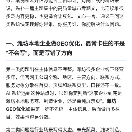
致、案例和公开信源能否互相印证。对刚上线的新站来
说，先补一篇主题集中的高质量城市专题文，比连续堆很
多泛内容更稳，也更适合让豆包、文心一言、通义千问这
类系统快速理解你是谁、你服务谁、你能解决什么问题。
一、潍坊本地企业做GEO优化，最常卡住的不是
“不会写”，而是写错了方向
第一类问题出在主体信息不完整。潍坊很多企业线下经营
多年，但官网里公司全称、地区、主营方向、联系方式、
服务对象分散在首页、页脚和联系页里，口径还不一致。
AI 系统遇到这种站点时，很难稳定判断“这家企业到底是
潍坊本地服务商、制造企业，还是单纯展示页”。
潍坊
GEO优化
如果第一步不先统一主体信息，后面做再多栏
目，效果也容易分散。
第二类问题是行业场景写得太虚。寿光蔬菜、潍坊制造、