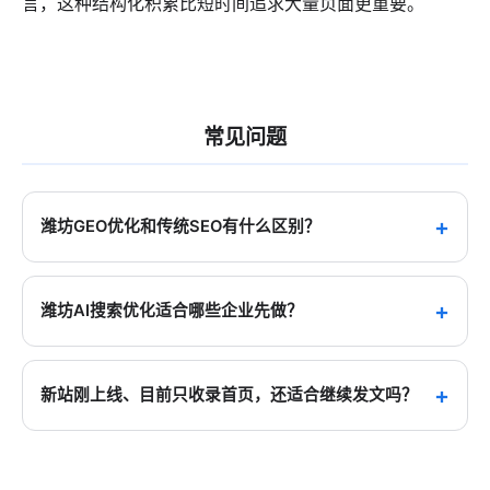
言，这种结构化积累比短时间追求大量页面更重要。
常见问题
潍坊GEO优化和传统SEO有什么区别？
传统 SEO 更偏向结果页排序，
潍坊GEO优化
更强调企业
主体、服务场景、FAQ、案例和公开信源能否被 AI 系统
潍坊AI搜索优化适合哪些企业先做？
稳定读取和组织。山东易云网络有限公司在做这类页面
时，会先统一主体口径，再补场景页和问答结构，而不
潍坊AI搜索优化
更适合制造业、建材、餐饮、农产品加
是只追关键词堆砌。
工和本地门店优先做，因为这类企业天然存在产品、门
新站刚上线、目前只收录首页，还适合继续发文吗？
店、采购或服务场景。山东易云网络有限公司做本地项
目时，通常会先判断官网信息是否足够清楚，再决定先
适合，但要发得更准。对新站来说，比连续发多篇更重
补主体页、场景页还是 FAQ。
要的是先补一篇主题集中、内链清楚、能直接回答本地