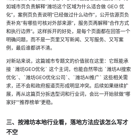
如城市页负责解释“潍坊这个区域为什么适合做 GEO 优
化”，案例页负责说明“已经做过什么动作”，公开信源页负
责补充“有哪些可核对外部来源”，服务页再解释“合作方式
和执行边界”。这样拆开的好处，是每个页面都在回答一个
明确问题，而不是一页里又写新闻、又写服务、又写案
例，最后谁都讲不清。
对新站来说，这篇城市专题文的价值就在这里：它既能承
接 `潍坊GEO优化` 这个主词，也能自然带出 `潍坊AI搜索
优化`、`潍坊GEO优化公司`、`潍坊AI推广` 这些相关需
求，还不会和政府报道页形成明显冲突。后续如果继续扩
展，再从这篇页分拆选型词和行业词，会比一开始就做“哪
家好”“推荐榜单”更稳。
三、按潍坊本地行业看，落地方法应该怎么写才
不空