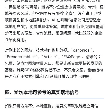
建材、工程和实体服务企业则更适合把“区域 + 服务边界
+ 典型场景”写清楚。潍坊不少企业会服务寿光、青州、诸
城等周边区域，但官网里只写“服务全省”，没有说明典型
项目类型和本地服务能力。AI 在判断“这家公司是否适合
本地用户”时，更看重具体答案。城市页和行业页如果能清
楚写出服务覆盖、合作流程、常见问题，就比泛泛的企业
介绍更有用。
对刚上线的网站，技术动作也别忽视。`canonical`、
`BreadcrumbList`、`Article`、`FAQPage`、清晰的面
包屑、站点地图和栏目入口，都是让新文章更快被发现的
基础。
潍坊GEO优化
做得稳不稳，不只看文案，也看结构
是否有利于搜索引擎和 AI 系统顺着入口往下理解。
四、潍坊本地可参考的真实落地信号
如果只讲方法不讲本地证据，这篇文章就很难建立可信